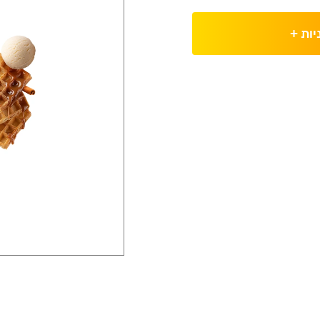
יות
+