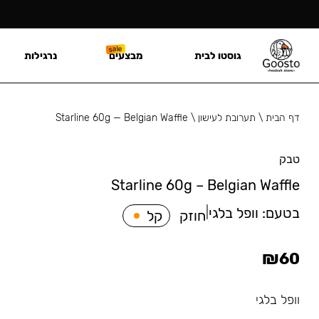
גוסטו לבית
מבצעים
נרגילות
דף הבית
\
תערובת לעישון
\
Starline 60g — Belgian Waffle
טבק
Starline 60g – Belgian Waffle
בטעם:
וופל בלגי
|
חוזק
קל
₪
60
וופל בלגי