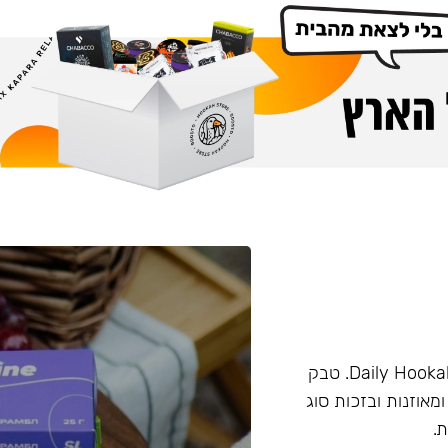
טבק מבית החברה Darkside. המותג פעם היה מוכר בשם Daily Hookah. טבק
ומאוזנות ובזכות סוג
.