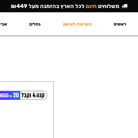
משלוחים
חינם
לכל הארץ בהזמנה מעל ₪449
ראשים
תערובת לעישון
גחלים
אביז