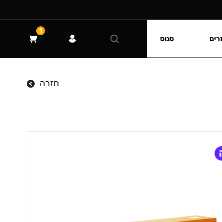
1
רים
סנוס
חזרה