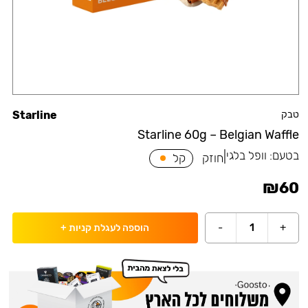
טבק
Starline
Starline 60g – Belgian Waffle
בטעם:
וופל בלגי
|
חוזק
קל
₪
60
-
1
+
הוספה לעגלת קניות
+