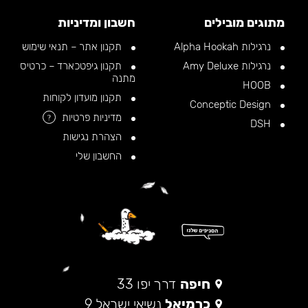
מתוגים מובילים
חשבון ומדיניות
נרגילות Alpha Hookah
תקנון אתר – תנאי שימוש
נרגילות Amy Deluxe
תקנון גיפטכארד – כרטיס
מתנה
HOOB
תקנון מועדון לקוחות
Conceptic Design
מדיניות פרטיות
?
DSH
הצהרת נגישות
החשבון שלי
חיפה
דרך יפו 33
כרמיאל
נשיאי ישראל 9