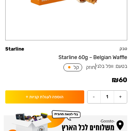
טבק
Starline
Starline 60g – Belgian Waffle
בטעם:
וופל בלגי
|
חוזק
קל
₪
60
-
1
+
הוספה לעגלת קניות
+