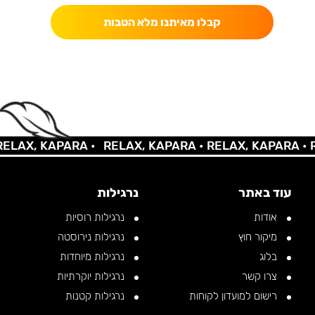
קבלו מאיתנו מלא הטבות
AX, KAPARA •
RELAX, KAPARA •
RELAX, KAPARA •
REL
עוד באתר
נרגילות
אודות
נרגילות רוסיות
מיקור חוץ
נרגילות נירוסטה
בלוג
נרגילות מיוחדות
צרו קשר
נרגילות יוקרתיות
רישום למועדון לקוחות
נרגילות קטנות