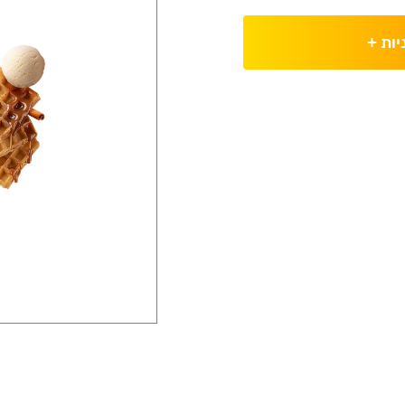
יות
+