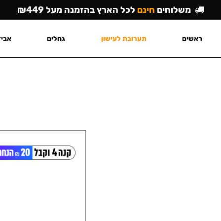
משלוחים
חינם
לכל הארץ בהזמנה מעל ₪449
ראשים
תערובת לעישון
גחלים
אביז