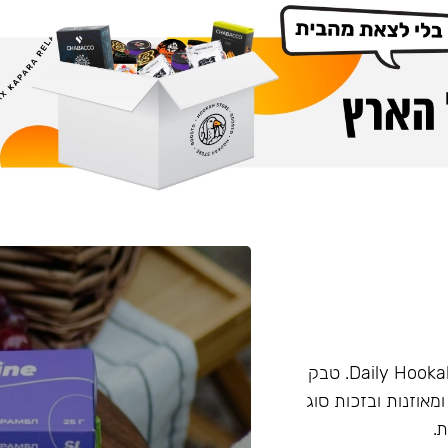
טבק מבית החברה Darkside. המותג פעם היה מוכר בשם Daily Hookah. טבק
ומאוזנות ובזכות סוג
.