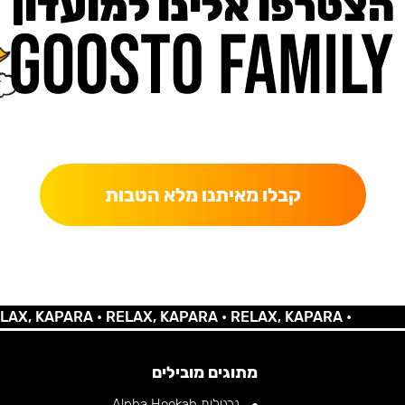
הצטרפו אלינו למועדון
כאן מקבלים יותר — הטבות, עדכונים והפתעות בלעדיות.
קבלו מאיתנו מלא הטבות
 KAPARA •
RELAX, KAPARA •
RELAX, KAPARA •
מתוגים מובילים
נרגילות Alpha Hookah