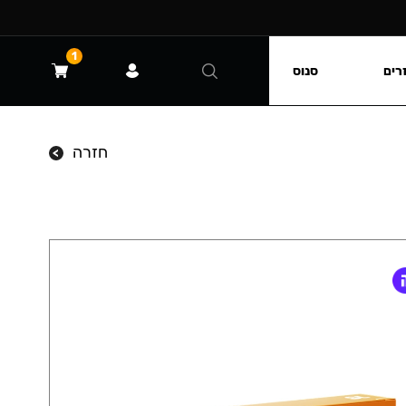
1
רים
סנוס
חזרה