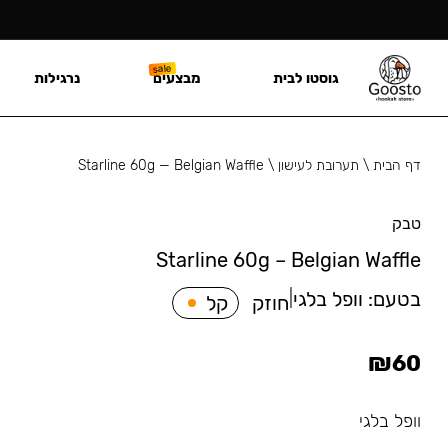
גוסטו לבית
מבצעים
נרגילות
דף הבית
\
תערובת לעישון
\
Starline 60g — Belgian Waffle
טבק
Starline 60g – Belgian Waffle
בטעם:
וופל בלגי
|
חוזק
קל
₪
60
וופל בלגי