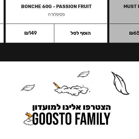
BONCHE 60G – PASSION FRUIT
MUST 
פסיפלורה
6
₪
הוסף לסל
149
₪
הצטרפו אלינו למועדון
כאן מקבלים יותר — הטבות, עדכונים והפתעות בלעדיות.