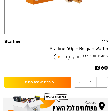
טבק
Starline
Starline 60g – Belgian Waffle
בטעם:
וופל בלגי
|
חוזק
קל
₪
60
-
1
+
הוספה לעגלת קניות
+