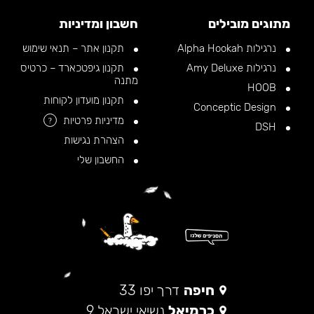
מתוגים מובילים
חשבון ומדיניות
נרגילות Alpha Hookah
תקנון אתר – תנאי שימוש
נרגילות Amy Deluxe
תקנון גיפטכארד – כרטיס
מתנה
HOOB
תקנון מועדון לקוחות
Conceptic Design
מדיניות פרטיות
?
DSH
הצהרת נגישות
החשבון שלי
חיפה
דרך יפו 33
כרמיאל
נשיאי ישראל 9