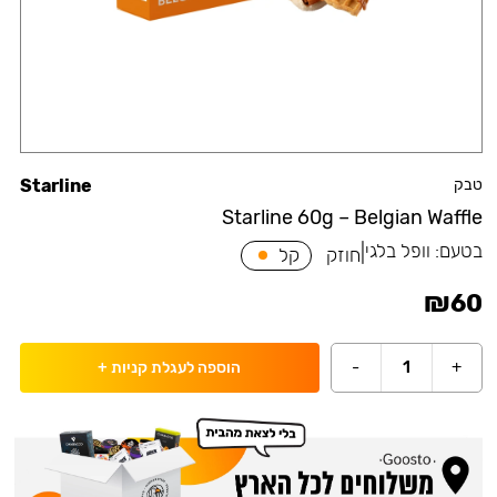
טבק
Starline
Starline 60g – Belgian Waffle
בטעם:
וופל בלגי
|
חוזק
קל
₪
60
-
1
+
הוספה לעגלת קניות
+