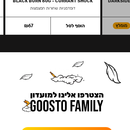
BLACK BURN 60G – CURRANT SHOCK
DARKSIDE
דומדמניות שחורות חמצמצות
מומלץ
הוסף לסל
67
₪
הצטרפו אלינו למועדון
כאן מקבלים יותר — הטבות, עדכונים והפתעות בלעדיות.