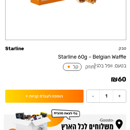
טבק
Starline
Starline 60g – Belgian Waffle
בטעם:
וופל בלגי
|
חוזק
קל
₪
60
-
1
+
הוספה לעגלת קניות
+