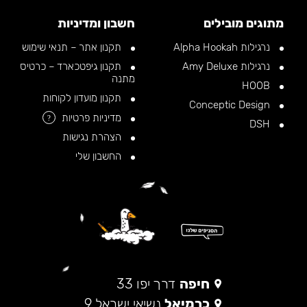
מתוגים מובילים
חשבון ומדיניות
נרגילות Alpha Hookah
תקנון אתר – תנאי שימוש
נרגילות Amy Deluxe
תקנון גיפטכארד – כרטיס
מתנה
HOOB
תקנון מועדון לקוחות
Conceptic Design
מדיניות פרטיות
?
DSH
הצהרת נגישות
החשבון שלי
חיפה
דרך יפו 33
כרמיאל
נשיאי ישראל 9