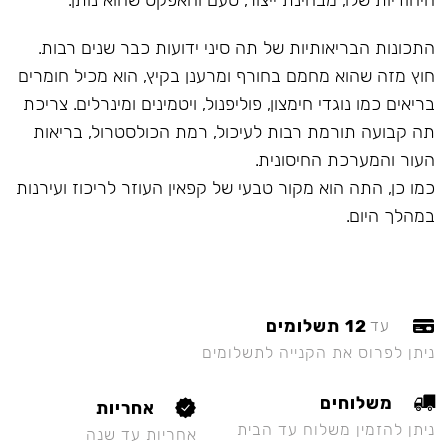
היחודיות שלו, מבחינת ייצור, טעם והאפקט שהוא נותן.
התכונות הבריאותיות של תה סיני ידועות כבר שנים רבות.
חוץ מזה שהוא מחמם בחורף ומרענן בקיץ, הוא מכיל חומרים
בריאים כמו נוגדי חימצון, פוליפנול, ויטמינים ומינרלים. צריכת
תה קבועה תורמת רבות לעיכול, רמת הכולסטרול, בריאות
העור והמערכת החיסונית.
כמו כן, התה הוא מקור טבעי של קפאין העוזר לריכוז ועירנות
במהלך היום.
12 תשלומים
עד
ניתן לפרוס את הקנייה לתשלומים
משלוחים
אחריות
ניתן להזמין משלוח עד הבית
אחריות עד שנה