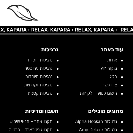
APARA •
RELAX, KAPARA •
RELAX, KAPARA •
RELAX, K
עוד באתר
נרגילות
אודות
נרגילות רוסיות
מיקור חוץ
נרגילות נירוסטה
בלוג
נרגילות מיוחדות
צרו קשר
נרגילות יוקרתיות
רישום למועדון לקוחות
נרגילות קטנות
מתוגים מובילים
חשבון ומדיניות
נרגילות Alpha Hookah
תקנון אתר – תנאי שימוש
נרגילות Amy Deluxe
תקנון גיפטכארד – כרטיס