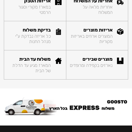
אחריות על המשלוח
אריזות הטבק
אחריות מלאה על
במארז מקורי וסגור
המשלוח
הרמטי
אריזות מוצרים
בדיקת משלוח
המוצרים ארוזים באריזות
כל אריזה נבדקת ע"י
מקוריות
מנהל החנות
מוצרים שבירים
משלוח עד הבית
נארזים בקפידה ומרופדים
המארז מגיע עד הדלת
של הבית