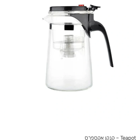
Teapot – קנקן אקספרס