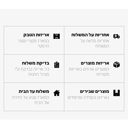
אחריות על המשלוח
אריזות הטבק
אחריות מלאה על
במארז מקורי וסגור
המשלוח
הרמטי
אריזות מוצרים
בדיקת משלוח
המוצרים ארוזים באריזות
כל אריזה נבדקת ע"י
מקוריות
מנהל החנות
מוצרים שבירים
משלוח עד הבית
נארזים בקפידה ומרופדים
המארז מגיע עד הדלת
של הבית