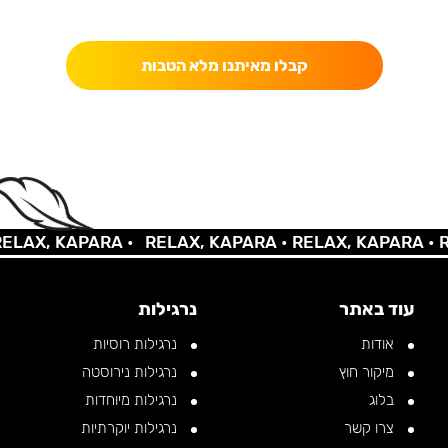
כאן מקבלים יותר — הטבות, עדכונים והפתעות בלעדיות.
קבלו מאיתנו מלא הטבות
AX, KAPARA •
RELAX, KAPARA •
RELAX, KAPARA •
REL
עוד באתר
נרגילות
אודות
נרגילות רוסיות
מיקור חוץ
נרגילות נירוסטה
בלוג
נרגילות מיוחדות
צרו קשר
נרגילות יוקרתיות