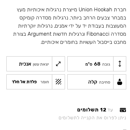
חברת Union Hookah מייצרת נרגילות איכותיות מעץ
במבחר צבעים הרחב ביותר, נרגילות מסדרה קומיקס
המעוצבות בעבודת יד על ידי אמנים, נרגילות יוקרתיות
מסדרה Fibonacci ונרגילות חדשות Argument בצורת
מחבט בייסבול העשויות בחומרים איכותיים.
68
אנכית
גובה
ס"מ
יצאת עשן
קלה
פלדת אל חלד
חומר
סחיבה
12 תשלומים
עד
ניתן לפרוס את הקנייה לתשלומים