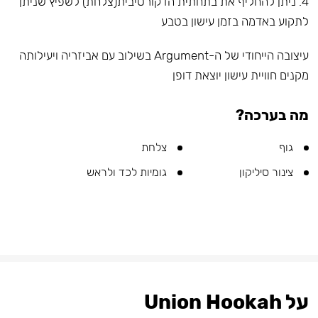
4. ניתן להחליף את בתחתית הדקורטיבית(צלחת) לשפיץ שניתן
לתקוע באדמה בזמן עישון בטבע
עיצובה הייחודי של ה-Argument בשילוב עם אביזריה ויעילותה
מקנים חוויית עישון יוצאת דופן
מה בערכה?
גוף
צלחת
צינור סיליקון
גומיות לכד ולראש
על Union Hookah