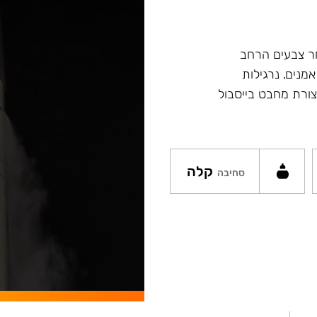
ץ במבחר צבעים הרחב
מנים, נרגילות
ת מסדרה Fibonacci ונרגילות חדשות Argument בצורת מחבט בייסבול
קלה
סחיבה