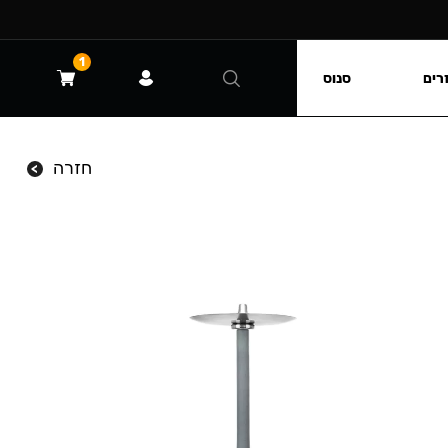
1
רים
סנוס
חזרה