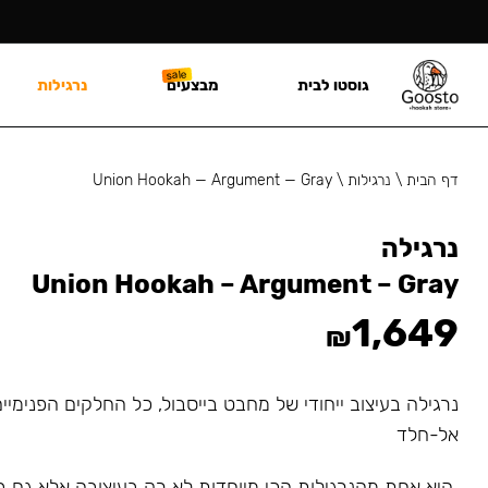
גוסטו לבית
מבצעים
נרגילות
דף הבית
\
נרגילות
\
Union Hookah — Argument — Gray
נרגילה
Union Hookah – Argument – Gray
1,649
₪
נרגילה בעיצוב ייחודי של מחבט בייסבול, כל החלקים הפנימיי
אל-חלד
היא אחת מהנרגילות הכי מיוחדות לא רק בעיצובה אלא גם ב