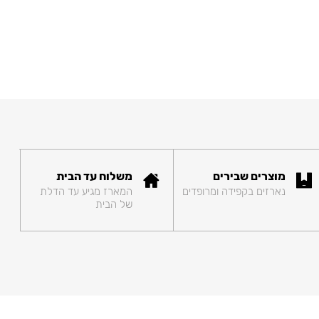
מוצרים שבירים
משלוח עד הבית
נארזים בקפידה ומרופדים
המארז מגיע עד הדלת
של הבית