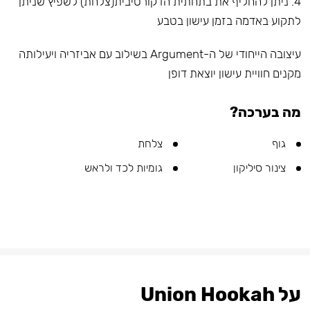
4. ניתן להחליף את בתחתית הדקורטיבית(צלחת) לשפיץ שניתן
לתקוע באדמה בזמן עישון בטבע
עיצובה הייחודי של ה-Argument בשילוב עם אביזריה ויעילותה
מקנים חוויית עישון יוצאת דופן
מה בערכה?
גוף
צלחת
צינור סיליקון
גומיות לכד ולראש
על Union Hookah