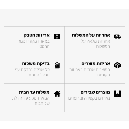
אחריות על המשלוח
אריזות הטבק
אחריות מלאה על
במארז מקורי וסגור
המשלוח
הרמטי
אריזות מוצרים
בדיקת משלוח
המוצרים ארוזים באריזות
כל אריזה נבדקת ע"י
מקוריות
מנהל החנות
מוצרים שבירים
משלוח עד הבית
נארזים בקפידה ומרופדים
המארז מגיע עד הדלת
של הבית