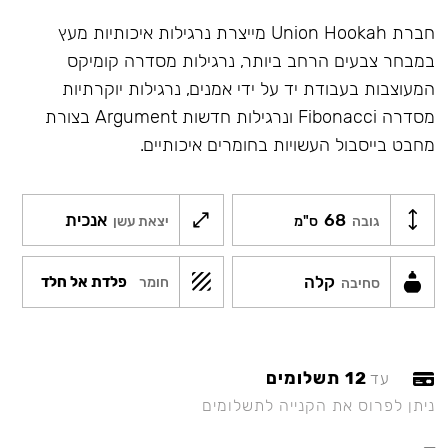
חברת Union Hookah מייצרת נרגילות איכותיות מעץ
במבחר צבעים הרחב ביותר, נרגילות מסדרה קומיקס
המעוצבות בעבודת יד על ידי אמנים, נרגילות יוקרתיות
מסדרה Fibonacci ונרגילות חדשות Argument בצורת
מחבט בייסבול העשויות בחומרים איכותיים.
68
אנכית
גובה
ס"מ
יצאת עשן
קלה
פלדת אל חלד
חומר
סחיבה
12 תשלומים
עד
ניתן לפרוס את הקנייה לתשלומים