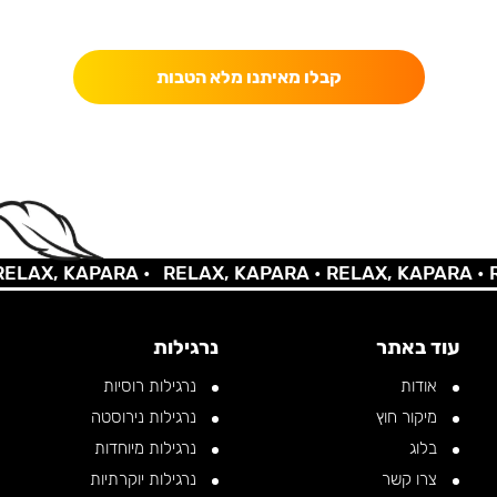
כאן מקבלים יותר — הטבות, עדכונים והפתעות בלעדיות.
קבלו מאיתנו מלא הטבות
AX, KAPARA •
RELAX, KAPARA •
RELAX, KAPARA •
REL
עוד באתר
נרגילות
אודות
נרגילות רוסיות
מיקור חוץ
נרגילות נירוסטה
בלוג
נרגילות מיוחדות
צרו קשר
נרגילות יוקרתיות