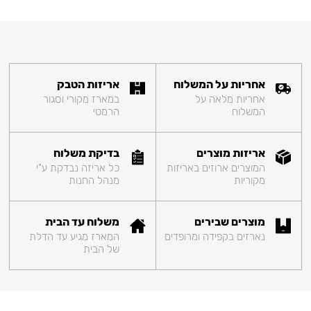
אחריות על המשלוח
אריזות הטבק
אחריות מלאה על
במארז מקורי וסגור
המשלוח
הרמטי
אריזות מוצרים
בדיקת משלוח
המוצרים ארוזים באריזות
כל אריזה נבדקת ע"י
מקוריות
מנהל החנות
מוצרים שבירים
משלוח עד הבית
נארזים בקפידה ומרופדים
המארז מגיע עד הדלת
של הבית