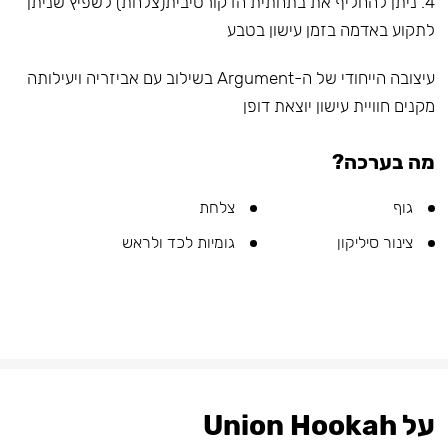
4. ניתן להחליף את בתחתית הדקורטיבית(צלחת) לשפיץ שניתן
לתקוע באדמה בזמן עישון בטבע
עיצובה הייחודי של ה-Argument בשילוב עם אביזריה ויעילותה
מקנים חוויית עישון יוצאת דופן
מה בערכה?
גוף
צלחת
צינור סיליקון
גומיות לכד ולראש
על Union Hookah