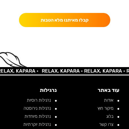
כאן מקבלים יותר — הטבות, עדכונים והפתעות בלעדיות.
קבלו מאיתנו מלא הטבות
AX, KAPARA •
RELAX, KAPARA •
RELAX, KAPARA •
REL
עוד באתר
נרגילות
אודות
נרגילות רוסיות
מיקור חוץ
נרגילות נירוסטה
בלוג
נרגילות מיוחדות
צרו קשר
נרגילות יוקרתיות