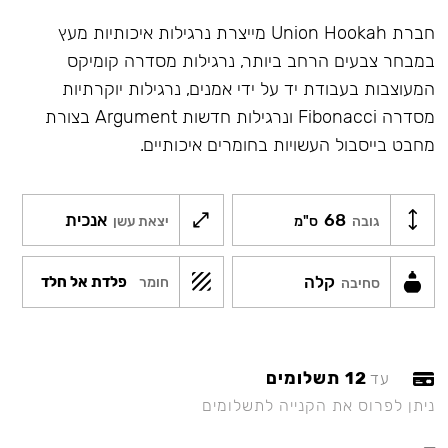
חברת Union Hookah מייצרת נרגילות איכותיות מעץ
במבחר צבעים הרחב ביותר, נרגילות מסדרה קומיקס
המעוצבות בעבודת יד על ידי אמנים, נרגילות יוקרתיות
מסדרה Fibonacci ונרגילות חדשות Argument בצורת
מחבט בייסבול העשויות בחומרים איכותיים.
68
אנכית
גובה
ס"מ
יצאת עשן
קלה
פלדת אל חלד
חומר
סחיבה
12 תשלומים
עד
ניתן לפרוס את הקנייה לתשלומים