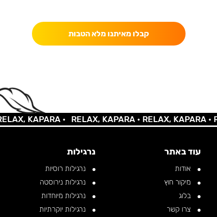
כאן מקבלים יותר — הטבות, עדכונים והפתעות בלעדיות.
קבלו מאיתנו מלא הטבות
AX, KAPARA •
RELAX, KAPARA •
RELAX, KAPARA •
REL
עוד באתר
נרגילות
אודות
נרגילות רוסיות
מיקור חוץ
נרגילות נירוסטה
בלוג
נרגילות מיוחדות
צרו קשר
נרגילות יוקרתיות