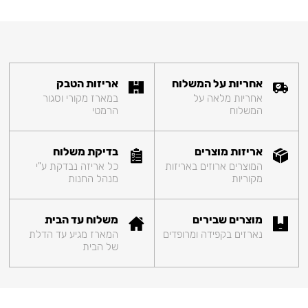
אחריות על המשלוח
אריזות הטבק
אחריות מלאה על
במארז מקורי וסגור
המשלוח
הרמטי
אריזות מוצרים
בדיקת משלוח
המוצרים ארוזים באריזות
כל אריזה נבדקת ע"י
מקוריות
מנהל החנות
מוצרים שבירים
משלוח עד הבית
נארזים בקפידה ומרופדים
המארז מגיע עד הדלת
של הבית