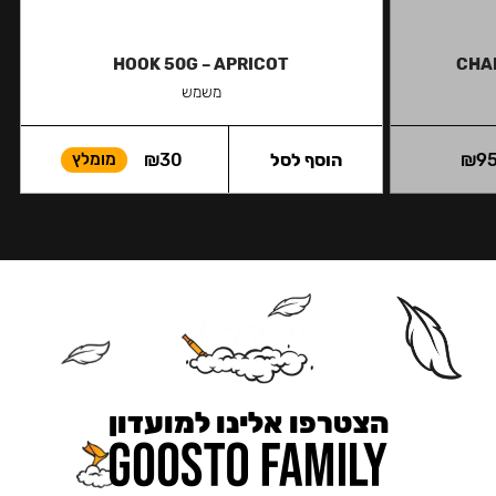
HOOK 50G – APRICOT
CHA
משמש
9
₪
הוסף לסל
30
₪
מומלץ
הצטרפו אלינו למועדון