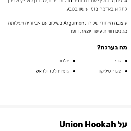
4. ניתן להחליף את בתחתית הדקורטיבית(צלחת) לשפיץ שניתן
לתקוע באדמה בזמן עישון בטבע
עיצובה הייחודי של ה-Argument בשילוב עם אביזריה ויעילותה
מקנים חוויית עישון יוצאת דופן
מה בערכה?
גוף
צלחת
צינור סיליקון
גומיות לכד ולראש
על Union Hookah