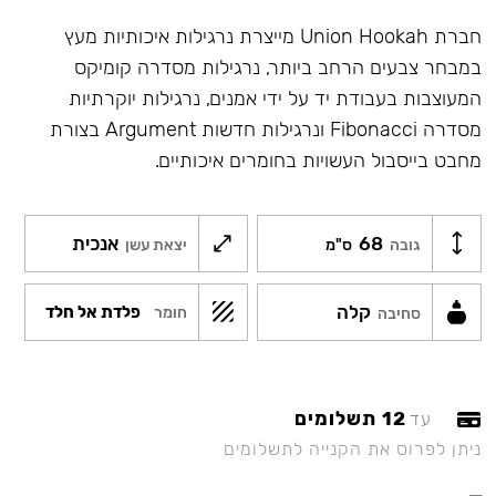
חברת Union Hookah מייצרת נרגילות איכותיות מעץ
במבחר צבעים הרחב ביותר, נרגילות מסדרה קומיקס
המעוצבות בעבודת יד על ידי אמנים, נרגילות יוקרתיות
מסדרה Fibonacci ונרגילות חדשות Argument בצורת
מחבט בייסבול העשויות בחומרים איכותיים.
68
אנכית
גובה
ס"מ
יצאת עשן
קלה
פלדת אל חלד
חומר
סחיבה
12 תשלומים
עד
ניתן לפרוס את הקנייה לתשלומים