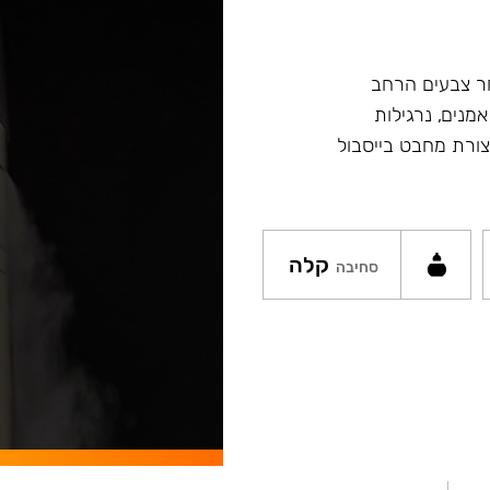
ץ במבחר צבעים הרחב
מנים, נרגילות
ת מסדרה Fibonacci ונרגילות חדשות Argument בצורת מחבט בייסבול
קלה
סחיבה