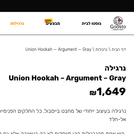
גוסטו לבית
מבצעים
נרגילות
דף הבית
\
נרגילות
\
Union Hookah — Argument — Gray
נרגילה
Union Hookah – Argument – Gray
1,649
₪
נרגילה בעיצוב ייחודי של מחבט בייסבול, כל החלקים הפנימיי
אל-חלד
היא אחת מהנרגילות הכי מיוחדות לא רק בעיצובה אלא גם ב