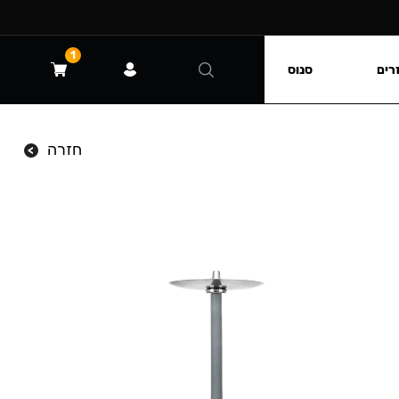
1
רים
סנוס
חזרה