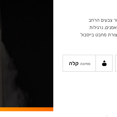
ץ במבחר צבעים הרחב
מנים, נרגילות
ת מסדרה Fibonacci ונרגילות חדשות Argument בצורת מחבט בייסבול
קלה
סחיבה