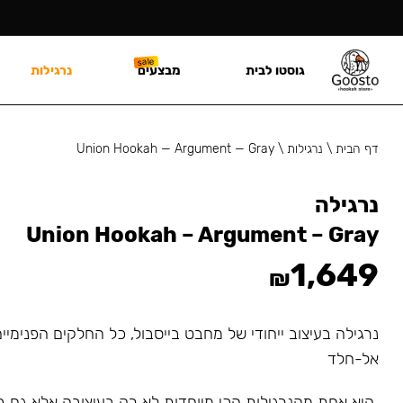
גוסטו לבית
מבצעים
נרגילות
דף הבית
\
נרגילות
\
Union Hookah — Argument — Gray
נרגילה
Union Hookah – Argument – Gray
1,649
₪
נרגילה בעיצוב ייחודי של מחבט בייסבול, כל החלקים הפנימיי
אל-חלד
היא אחת מהנרגילות הכי מיוחדות לא רק בעיצובה אלא גם ב