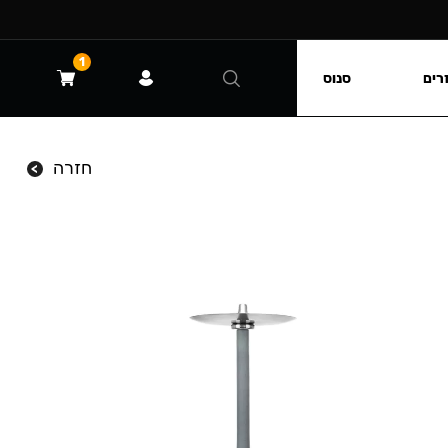
1
רים
סנוס
חזרה