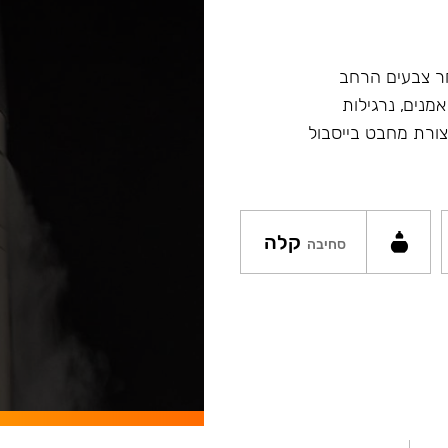
ץ במבחר צבעים הרחב
מנים, נרגילות
ת מסדרה Fibonacci ונרגילות חדשות Argument בצורת מחבט בייסבול
קלה
סחיבה