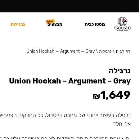
גוסטו לבית
מבצעים
נרגילות
דף הבית
\
נרגילות
\
Union Hookah — Argument — Gray
נרגילה
Union Hookah – Argument – Gray
1,649
₪
נרגילה בעיצוב ייחודי של מחבט בייסבול, כל החלקים הפנימיי
אל-חלד
היא אחת מהנרגילות הכי מיוחדות לא רק בעיצובה אלא גם ב