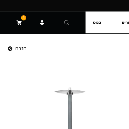
1
רים
סנוס
חזרה