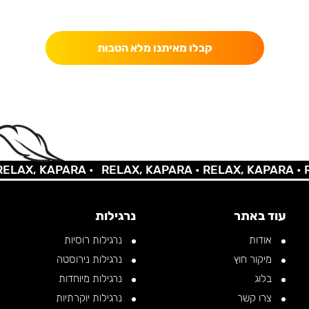
כאן מקבלים יותר — הטבות, עדכונים והפתעות בלעדיות.
קבלו מאיתנו מלא הטבות
AX, KAPARA •
RELAX, KAPARA •
RELAX, KAPARA •
REL
עוד באתר
נרגילות
אודות
נרגילות רוסיות
מיקור חוץ
נרגילות נירוסטה
בלוג
נרגילות מיוחדות
צרו קשר
נרגילות יוקרתיות