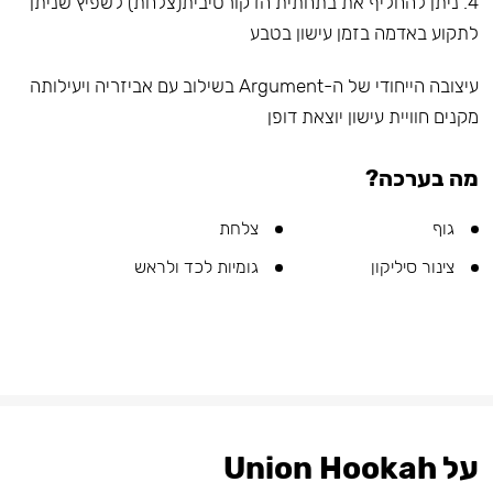
4. ניתן להחליף את בתחתית הדקורטיבית(צלחת) לשפיץ שניתן
לתקוע באדמה בזמן עישון בטבע
עיצובה הייחודי של ה-Argument בשילוב עם אביזריה ויעילותה
מקנים חוויית עישון יוצאת דופן
מה בערכה?
גוף
צלחת
צינור סיליקון
גומיות לכד ולראש
על Union Hookah