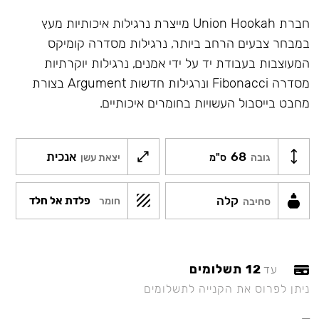
חברת Union Hookah מייצרת נרגילות איכותיות מעץ
במבחר צבעים הרחב ביותר, נרגילות מסדרה קומיקס
המעוצבות בעבודת יד על ידי אמנים, נרגילות יוקרתיות
מסדרה Fibonacci ונרגילות חדשות Argument בצורת
מחבט בייסבול העשויות בחומרים איכותיים.
68
אנכית
גובה
ס"מ
יצאת עשן
קלה
פלדת אל חלד
חומר
סחיבה
12 תשלומים
עד
ניתן לפרוס את הקנייה לתשלומים