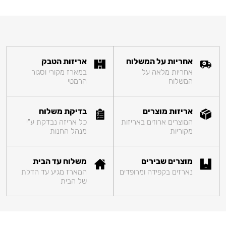
אחריות על המשלוח
אריזות הטבק
אחריות מלאה על
במארז מקורי וסגור
המשלוח
הרמטי
אריזות מוצרים
בדיקת משלוח
המוצרים ארוזים באריזות
כל אריזה נבדקת ע"י
מקוריות
מנהל החנות
מוצרים שבירים
משלוח עד הבית
נארזים בקפידה ומרופדים
המארז מגיע עד הדלת
של הבית