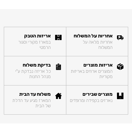
אחריות על המשלוח
אריזות הטבק
אחריות מלאה על
במארז מקורי וסגור
המשלוח
הרמטי
אריזות מוצרים
בדיקת משלוח
המוצרים ארוזים באריזות
כל אריזה נבדקת ע"י
מקוריות
מנהל החנות
מוצרים שבירים
משלוח עד הבית
נארזים בקפידה ומרופדים
המארז מגיע עד הדלת
של הבית