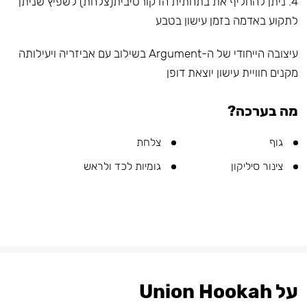
4. ניתן להחליף את בתחתית הדקורטיבית(צלחת) לשפיץ שניתן
לתקוע באדמה בזמן עישון בטבע
עיצובה הייחודי של ה-Argument בשילוב עם אביזריה ויעילותה
מקנים חוויית עישון יוצאת דופן
מה בערכה?
גוף
צלחת
צינור סיליקון
גומיות לכד ולראש
על Union Hookah