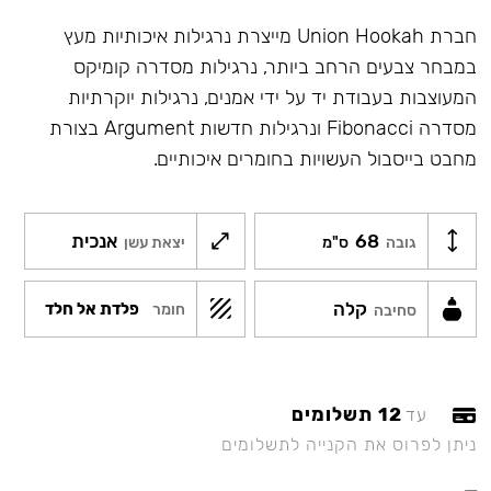
חברת Union Hookah מייצרת נרגילות איכותיות מעץ
במבחר צבעים הרחב ביותר, נרגילות מסדרה קומיקס
המעוצבות בעבודת יד על ידי אמנים, נרגילות יוקרתיות
מסדרה Fibonacci ונרגילות חדשות Argument בצורת
מחבט בייסבול העשויות בחומרים איכותיים.
68
אנכית
גובה
ס"מ
יצאת עשן
קלה
פלדת אל חלד
חומר
סחיבה
12 תשלומים
עד
ניתן לפרוס את הקנייה לתשלומים