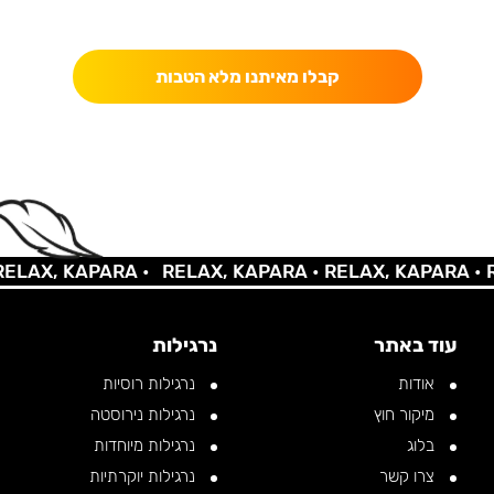
כאן מקבלים יותר — הטבות, עדכונים והפתעות בלעדיות.
קבלו מאיתנו מלא הטבות
AX, KAPARA •
RELAX, KAPARA •
RELAX, KAPARA •
REL
עוד באתר
נרגילות
אודות
נרגילות רוסיות
מיקור חוץ
נרגילות נירוסטה
בלוג
נרגילות מיוחדות
צרו קשר
נרגילות יוקרתיות