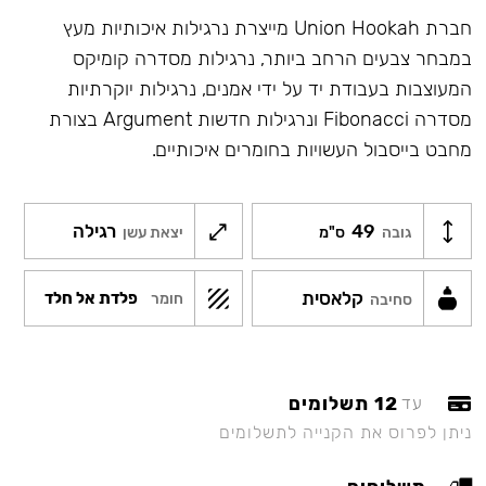
חברת Union Hookah מייצרת נרגילות איכותיות מעץ
במבחר צבעים הרחב ביותר, נרגילות מסדרה קומיקס
המעוצבות בעבודת יד על ידי אמנים, נרגילות יוקרתיות
מסדרה Fibonacci ונרגילות חדשות Argument בצורת
מחבט בייסבול העשויות בחומרים איכותיים.
49
רגילה
גובה
ס"מ
יצאת עשן
קלאסית
פלדת אל חלד
חומר
סחיבה
12 תשלומים
עד
ניתן לפרוס את הקנייה לתשלומים