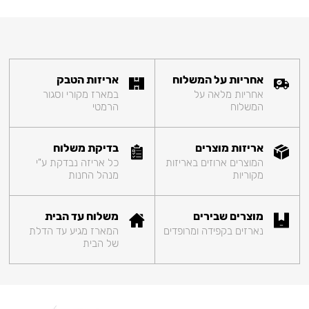
אחריות על המשלוח
אריזות הטבק
אחריות מלאה על
במארז מקורי וסגור
המשלוח
הרמטי
אריזות מוצרים
בדיקת משלוח
המוצרים ארוזים באריזות
כל אריזה נבדקת ע"י
מקוריות
מנהל החנות
מוצרים שבירים
משלוח עד הבית
נארזים בקפידה ומרופדים
המארז מגיע עד הדלת
של הבית