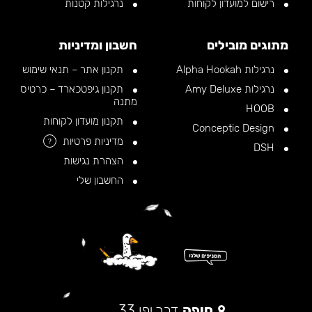
רישום למועדון לקוחות
נרגילות קטנות
מתוגים מובילים
חשבון ומדיניות
נרגילות Alpha Hookah
תקנון אתר – תנאי שימוש
נרגילות Amy Deluxe
תקנון גיפטכארד – כרטיס
מתנה
HOOB
תקנון מועדון לקוחות
Conceptic Design
מדיניות פרטיות
?
DSH
הצהרת נגישות
החשבון שלי
חיפה
דרך יפו 33