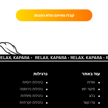
כאן מקבלים יותר — הטבות, עדכונים והפתעות בלעדיות.
קבלו מאיתנו מלא הטבות
AX, KAPARA •
RELAX, KAPARA •
RELAX, KAPARA •
REL
עוד באתר
נרגילות
אודות
נרגילות רוסיות
מיקור חוץ
נרגילות נירוסטה
בלוג
נרגילות מיוחדות
צרו קשר
נרגילות יוקרתיות