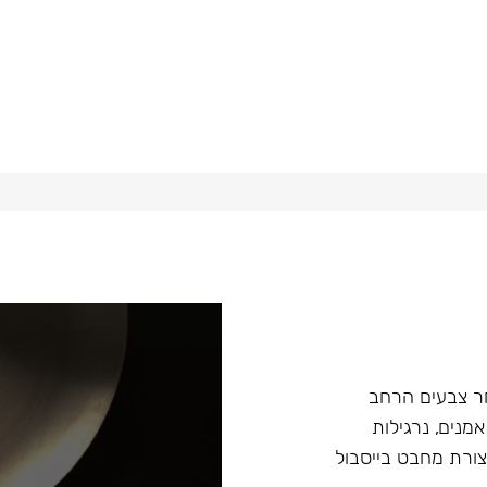
ץ במבחר צבעים הרחב
מנים, נרגילות
ת מסדרה Fibonacci ונרגילות חדשות Argument בצורת מחבט בייסבול