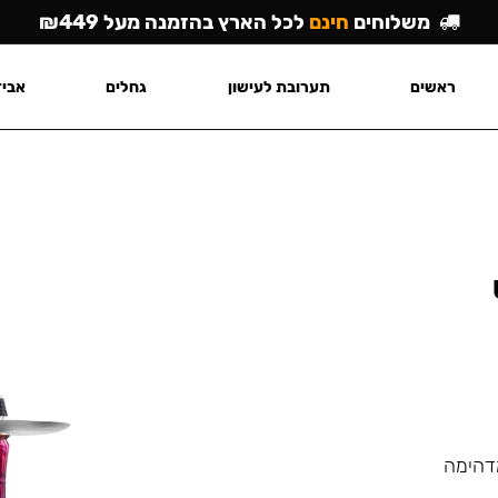
משלוחים
חינם
לכל הארץ בהזמנה מעל ₪449
ראשים
תערובת לעישון
גחלים
אביז