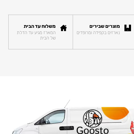
מוצרים שבירים
משלוח עד הבית
נארזים בקפידה ומרופדים
המארז מגיע עד הדלת
של הבית