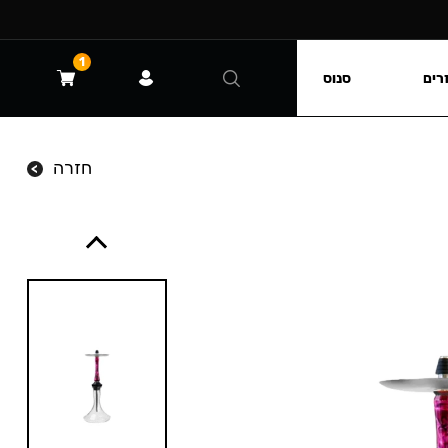
1
רים
סנוס
חזרה