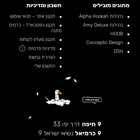
מתוגים מובילים
חשבון ומדיניות
נרגילות Alpha Hookah
תקנון אתר – תנאי שימוש
נרגילות Amy Deluxe
תקנון גיפטכארד – כרטיס
מתנה
HOOB
תקנון מועדון לקוחות
Conceptic Design
מדיניות פרטיות
?
DSH
הצהרת נגישות
החשבון שלי
חיפה
דרך יפו 33
כרמיאל
נשיאי ישראל 9