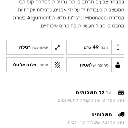
במבחר צבעים הרחב ביותר, נרגילות מסדרה קומיקס
המעוצבות בעבודת יד על ידי אמנים, נרגילות יוקרתיות
מסדרה Fibonacci ונרגילות חדשות Argument בצורת
מחבט בייסבול העשויות בחומרים איכותיים.
49
רגילה
גובה
ס"מ
יצאת עשן
קלאסית
פלדת אל חלד
חומר
סחיבה
12 תשלומים
עד
ניתן לפרוס את הקנייה לתשלומים
משלוחים
ניתן להזמין משלוח עד הבית