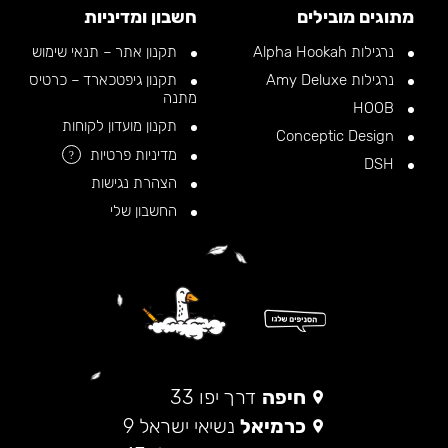
מתוגים מובילים
חשבון ומדיניות
נרגילות Alpha Hookah
תקנון אתר – תנאי שימוש
נרגילות Amy Deluxe
תקנון גיפטכארד – כרטיס
מתנה
HOOB
תקנון מועדון לקוחות
Conceptic Design
מדיניות פרטיות
?
DSH
הצהרת נגישות
החשבון שלי
חיפה
דרך יפו 33
כרמיאל
נשיאי ישראל 9