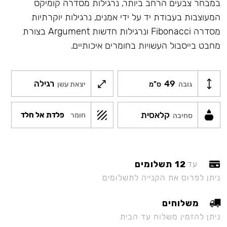
במבחר צבעים הרחב ביותר, נרגילות מסדרה קומיקס
המעוצבות בעבודת יד על ידי אמנים, נרגילות יוקרתיות
מסדרה Fibonacci ונרגילות חדשות Argument בצורת
מחבט בייסבול העשויות בחומרים איכותיים.
49
רגילה
גובה
ס"מ
יצאת עשן
קלאסית
פלדת אל חלד
חומר
סחיבה
12 תשלומים
עד
ניתן לפרוס את הקנייה לתשלומים
משלוחים
ניתן להזמין משלוח עד הבית