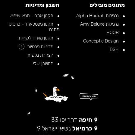
מתוגים מובילים
חשבון ומדיניות
נרגילות Alpha Hookah
תקנון אתר – תנאי שימוש
נרגילות Amy Deluxe
תקנון גיפטכארד – כרטיס
מתנה
HOOB
תקנון מועדון לקוחות
Conceptic Design
מדיניות פרטיות
?
DSH
הצהרת נגישות
החשבון שלי
חיפה
דרך יפו 33
כרמיאל
נשיאי ישראל 9