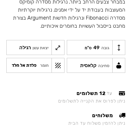
במבחר צבעים הרחב ביותר, נרגילות מסדרה קומיקס
המעוצבות בעבודת יד על ידי אמנים, נרגילות יוקרתיות
מסדרה Fibonacci ונרגילות חדשות Argument בצורת
מחבט בייסבול העשויות בחומרים איכותיים.
49
רגילה
גובה
ס"מ
יצאת עשן
קלאסית
פלדת אל חלד
חומר
סחיבה
12 תשלומים
עד
ניתן לפרוס את הקנייה לתשלומים
משלוחים
ניתן להזמין משלוח עד הבית