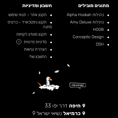
מתוגים מובילים
חשבון ומדיניות
נרגילות Alpha Hookah
תקנון אתר – תנאי שימוש
נרגילות Amy Deluxe
תקנון גיפטכארד – כרטיס
מתנה
HOOB
תקנון מועדון לקוחות
Conceptic Design
מדיניות פרטיות
?
DSH
הצהרת נגישות
החשבון שלי
חיפה
דרך יפו 33
כרמיאל
נשיאי ישראל 9