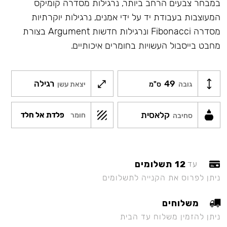
במבחר צבעים הרחב ביותר, נרגילות מסדרה קומיקס
המעוצבות בעבודת יד על ידי אמנים, נרגילות יוקרתיות
מסדרה Fibonacci ונרגילות חדשות Argument בצורת
מחבט בייסבול העשויות בחומרים איכותיים.
49
רגילה
גובה
ס"מ
יצאת עשן
קלאסית
פלדת אל חלד
חומר
סחיבה
12 תשלומים
עד
ניתן לפרוס את הקנייה לתשלומים
משלוחים
ניתן להזמין משלוח עד הבית