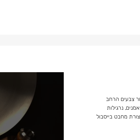
ץ במבחר צבעים הרחב
מנים, נרגילות
ת מסדרה Fibonacci ונרגילות חדשות Argument בצורת מחבט בייסבול