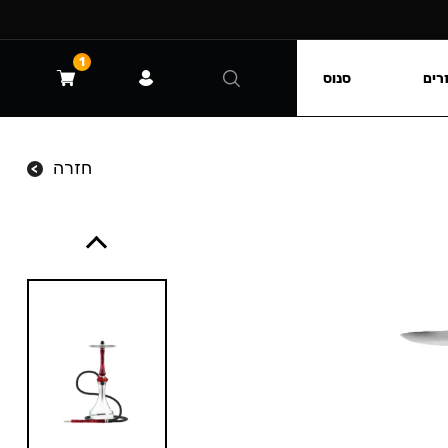
1
רים
סנוס
חזרה