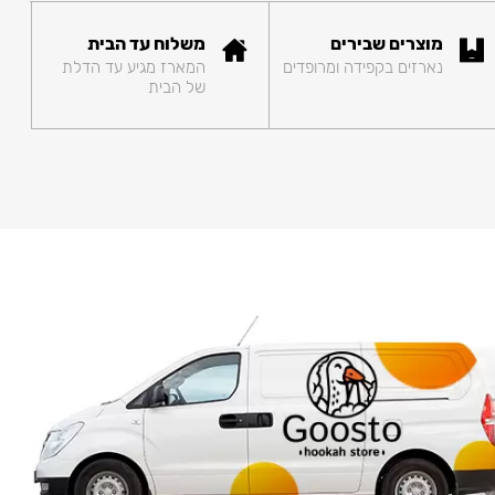
מוצרים שבירים
משלוח עד הבית
נארזים בקפידה ומרופדים
המארז מגיע עד הדלת
של הבית