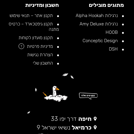
מתוגים מובילים
חשבון ומדיניות
נרגילות Alpha Hookah
תקנון אתר – תנאי שימוש
נרגילות Amy Deluxe
תקנון גיפטכארד – כרטיס
מתנה
HOOB
תקנון מועדון לקוחות
Conceptic Design
מדיניות פרטיות
?
DSH
הצהרת נגישות
החשבון שלי
חיפה
דרך יפו 33
כרמיאל
נשיאי ישראל 9