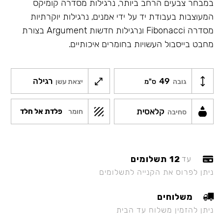
במבחר צבעים הרחב ביותר, נרגילות מסדרה קומיקס
המעוצבות בעבודת יד על ידי אמנים, נרגילות יוקרתיות
מסדרה Fibonacci ונרגילות חדשות Argument בצורת
מחבט בייסבול העשויות בחומרים איכותיים.
49
רגילה
גובה
ס"מ
יצאת עשן
קלאסית
פלדת אל חלד
חומר
סחיבה
12 תשלומים
עד
ניתן לפרוס את הקנייה לתשלומים
משלוחים
ניתן להזמין משלוח עד הבית