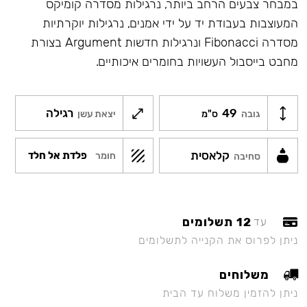
במבחר צבעים הרחב ביותר, נרגילות מסדרה קומיקס
המעוצבות בעבודת יד על ידי אמנים, נרגילות יוקרתיות
מסדרה Fibonacci ונרגילות חדשות Argument בצורת
מחבט בייסבול העשויות בחומרים איכותיים.
49
רגילה
גובה
ס"מ
יצאת עשן
קלאסית
פלדת אל חלד
חומר
סחיבה
12 תשלומים
עד
ניתן לפרוס את הקנייה לתשלומים
משלוחים
ניתן להזמין משלוח עד הבית