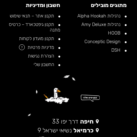
מתוגים מובילים
חשבון ומדיניות
נרגילות Alpha Hookah
תקנון אתר – תנאי שימוש
נרגילות Amy Deluxe
תקנון גיפטכארד – כרטיס
מתנה
HOOB
תקנון מועדון לקוחות
Conceptic Design
מדיניות פרטיות
?
DSH
הצהרת נגישות
החשבון שלי
חיפה
דרך יפו 33
כרמיאל
נשיאי ישראל 9