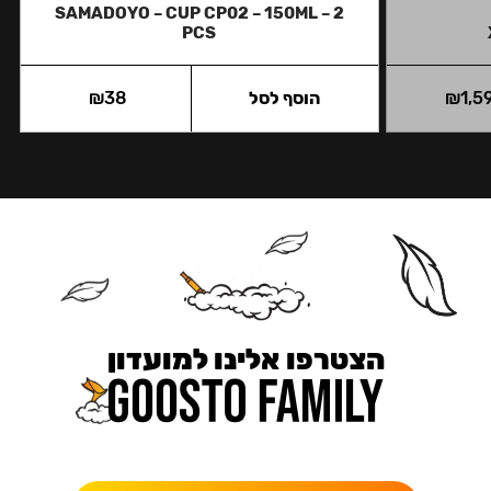
SAMADOYO – CUP CP02 – 150ML – 2
PCS
1,5
₪
הוסף לסל
38
₪
הצטרפו אלינו למועדון
כאן מקבלים יותר — הטבות, עדכונים והפתעות בלעדיות.