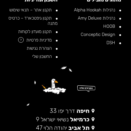
נרגילות Alpha Hookah
תקנון אתר – תנאי שימוש
נרגילות Amy Deluxe
תקנון גיפטכארד – כרטיס
מתנה
HOOB
תקנון מועדון לקוחות
Conceptic Design
מדיניות פרטיות
?
DSH
הצהרת נגישות
החשבון שלי
חיפה
דרך יפו 33
כרמיאל
נשיאי ישראל 9
תל אביב
יהודה הלוי 47