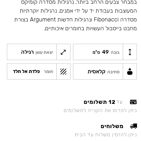
במבחר צבעים הרחב ביותר, נרגילות מסדרה קומיקס
המעוצבות בעבודת יד על ידי אמנים, נרגילות יוקרתיות
מסדרה Fibonacci ונרגילות חדשות Argument בצורת
מחבט בייסבול העשויות בחומרים איכותיים.
49
רגילה
גובה
ס"מ
יצאת עשן
קלאסית
פלדת אל חלד
חומר
סחיבה
12 תשלומים
עד
ניתן לפרוס את הקנייה לתשלומים
משלוחים
ניתן להזמין משלוח עד הבית