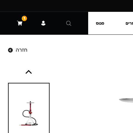
1
רים
סנוס
חזרה