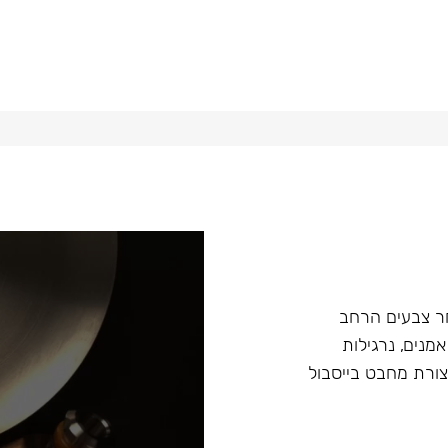
ץ במבחר צבעים הרחב
מנים, נרגילות
ת מסדרה Fibonacci ונרגילות חדשות Argument בצורת מחבט בייסבול