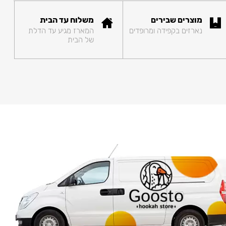
מוצרים שבירים
משלוח עד הבית
נארזים בקפידה ומרופדים
המארז מגיע עד הדלת
של הבית