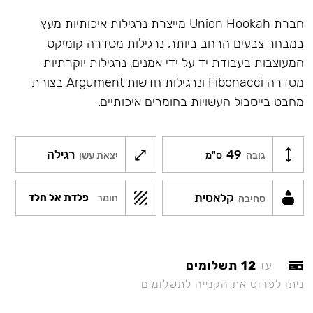
חברת Union Hookah מייצרת נרגילות איכותיות מעץ
במבחר צבעים הרחב ביותר, נרגילות מסדרה קומיקס
המעוצבות בעבודת יד על ידי אמנים, נרגילות יוקרתיות
מסדרה Fibonacci ונרגילות חדשות Argument בצורת
מחבט בייסבול העשויות בחומרים איכותיים.
49
רגילה
גובה
ס"מ
יצאת עשן
קלאסית
פלדת אל חלד
חומר
סחיבה
12 תשלומים
עד
ניתן לפרוס את הקנייה לתשלומים