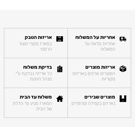
אחריות על המשלוח
אריזות הטבק
אחריות מלאה על
במארז מקורי וסגור
המשלוח
הרמטי
אריזות מוצרים
בדיקת משלוח
המוצרים ארוזים באריזות
כל אריזה נבדקת ע"י
מקוריות
מנהל החנות
מוצרים שבירים
משלוח עד הבית
נארזים בקפידה ומרופדים
המארז מגיע עד הדלת
של הבית