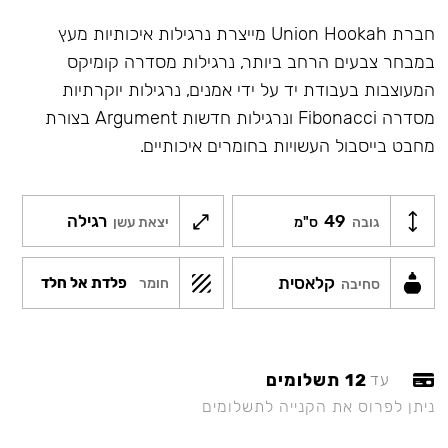
חברת Union Hookah מייצרת נרגילות איכותיות מעץ
במבחר צבעים הרחב ביותר, נרגילות מסדרה קומיקס
המעוצבות בעבודת יד על ידי אמנים, נרגילות יוקרתיות
מסדרה Fibonacci ונרגילות חדשות Argument בצורת
מחבט בייסבול העשויות בחומרים איכותיים.
49
רגילה
גובה
ס"מ
יצאת עשן
קלאסית
פלדת אל חלד
חומר
סחיבה
12 תשלומים
עד
ניתן לפרוס את הקנייה לתשלומים