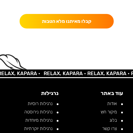
כאן מקבלים יותר — הטבות, עדכונים והפתעות בלעדיות.
קבלו מאיתנו מלא הטבות
AX, KAPARA •
RELAX, KAPARA •
RELAX, KAPARA •
REL
עוד באתר
נרגילות
אודות
נרגילות רוסיות
מיקור חוץ
נרגילות נירוסטה
בלוג
נרגילות מיוחדות
צרו קשר
נרגילות יוקרתיות