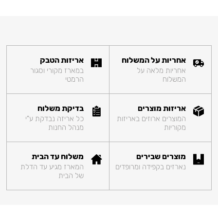
אחריות על המשלוח
אריזות הטבק
אחריות מלאה על
במארז מקורי וסגור
המשלוח
הרמטי
אריזות מוצרים
בדיקת משלוח
המוצרים ארוזים באריזות
כל אריזה נבדקת ע"י
מקוריות
מנהל החנות
מוצרים שבירים
משלוח עד הבית
נארזים בקפידה ומרופדים
המארז מגיע עד הדלת
של הבית