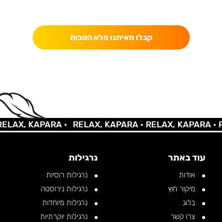
כאן מקבלים יותר — הטבות, עדכונים והפתעות בלעדיות.
קבלו מאיתנו מלא הטבות
AX, KAPARA •
RELAX, KAPARA •
RELAX, KAPARA •
REL
עוד באתר
נרגילות
אודות
נרגילות רוסיות
מיקור חוץ
נרגילות נירוסטה
בלוג
נרגילות מיוחדות
צרו קשר
נרגילות יוקרתיות