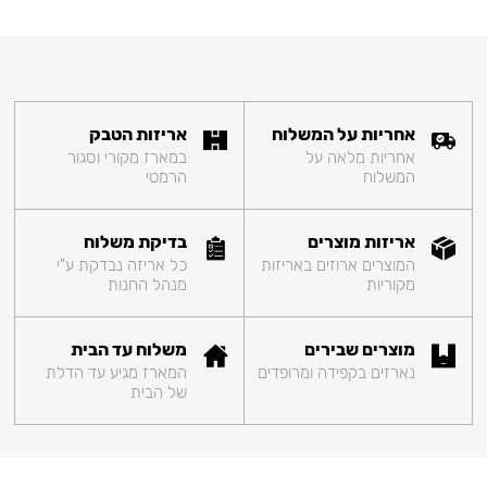
אחריות על המשלוח
אריזות הטבק
אחריות מלאה על
במארז מקורי וסגור
המשלוח
הרמטי
אריזות מוצרים
בדיקת משלוח
המוצרים ארוזים באריזות
כל אריזה נבדקת ע"י
מקוריות
מנהל החנות
מוצרים שבירים
משלוח עד הבית
נארזים בקפידה ומרופדים
המארז מגיע עד הדלת
של הבית