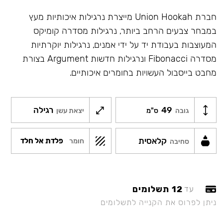
חברת Union Hookah מייצרת נרגילות איכותיות מעץ
במבחר צבעים הרחב ביותר, נרגילות מסדרה קומיקס
המעוצבות בעבודת יד על ידי אמנים, נרגילות יוקרתיות
מסדרה Fibonacci ונרגילות חדשות Argument בצורת
מחבט בייסבול העשויות בחומרים איכותיים.
49
רגילה
גובה
ס"מ
יצאת עשן
קלאסית
פלדת אל חלד
חומר
סחיבה
12 תשלומים
עד
ניתן לפרוס את הקנייה לתשלומים