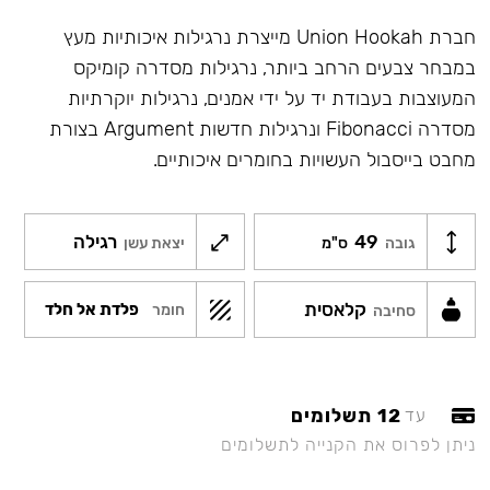
חברת Union Hookah מייצרת נרגילות איכותיות מעץ
במבחר צבעים הרחב ביותר, נרגילות מסדרה קומיקס
המעוצבות בעבודת יד על ידי אמנים, נרגילות יוקרתיות
מסדרה Fibonacci ונרגילות חדשות Argument בצורת
מחבט בייסבול העשויות בחומרים איכותיים.
49
רגילה
גובה
ס"מ
יצאת עשן
קלאסית
פלדת אל חלד
חומר
סחיבה
12 תשלומים
עד
ניתן לפרוס את הקנייה לתשלומים