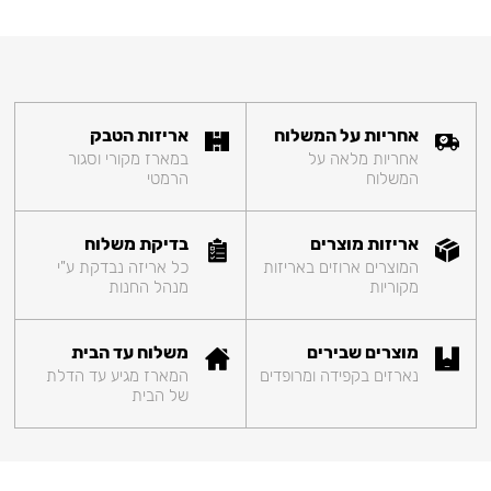
אחריות על המשלוח
אריזות הטבק
אחריות מלאה על
במארז מקורי וסגור
המשלוח
הרמטי
אריזות מוצרים
בדיקת משלוח
המוצרים ארוזים באריזות
כל אריזה נבדקת ע"י
מקוריות
מנהל החנות
מוצרים שבירים
משלוח עד הבית
נארזים בקפידה ומרופדים
המארז מגיע עד הדלת
של הבית