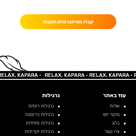
כאן מקבלים יותר — הטבות, עדכונים והפתעות בלעדיות.
קבלו מאיתנו מלא הטבות
AX, KAPARA •
RELAX, KAPARA •
RELAX, KAPARA •
REL
עוד באתר
נרגילות
אודות
נרגילות רוסיות
מיקור חוץ
נרגילות נירוסטה
בלוג
נרגילות מיוחדות
צרו קשר
נרגילות יוקרתיות