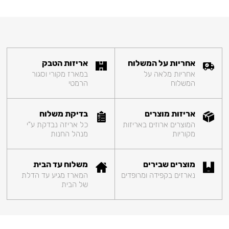
אחריות על המשלוח
אריזות הטבק
אחריות מלאה על
במארז מקורי וסגור
המשלוח
הרמטי
אריזות מוצרים
בדיקת משלוח
המוצרים ארוזים באריזות
כל אריזה נבדקת ע"י
מקוריות
מנהל החנות
מוצרים שבירים
משלוח עד הבית
נארזים בקפידה ומרופדים
המארז מגיע עד הדלת
של הבית