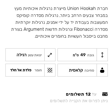
חברת Union Hookah מייצרת נרגילות איכותיות מעץ
במבחר צבעים הרחב ביותר, נרגילות מסדרה קומיקס
המעוצבות בעבודת יד על ידי אמנים, נרגילות יוקרתיות
מסדרה Fibonacci ונרגילות חדשות Argument בצורת
מחבט בייסבול העשויות בחומרים איכותיים.
49
רגילה
גובה
ס"מ
יצאת עשן
קלאסית
פלדת אל חלד
חומר
סחיבה
12 תשלומים
עד
ניתן לפרוס את הקנייה לתשלומים