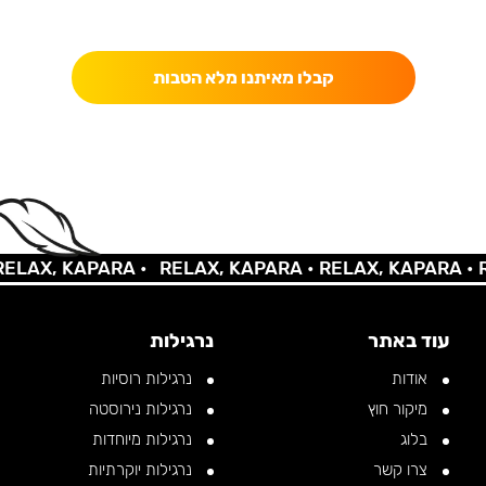
כאן מקבלים יותר — הטבות, עדכונים והפתעות בלעדיות.
קבלו מאיתנו מלא הטבות
AX, KAPARA •
RELAX, KAPARA •
RELAX, KAPARA •
REL
עוד באתר
נרגילות
אודות
נרגילות רוסיות
מיקור חוץ
נרגילות נירוסטה
בלוג
נרגילות מיוחדות
צרו קשר
נרגילות יוקרתיות