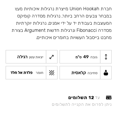
חברת Union Hookah מייצרת נרגילות איכותיות מעץ
במבחר צבעים הרחב ביותר, נרגילות מסדרה קומיקס
המעוצבות בעבודת יד על ידי אמנים, נרגילות יוקרתיות
מסדרה Fibonacci ונרגילות חדשות Argument בצורת
מחבט בייסבול העשויות בחומרים איכותיים.
49
רגילה
גובה
ס"מ
יצאת עשן
קלאסית
פלדת אל חלד
חומר
סחיבה
12 תשלומים
עד
ניתן לפרוס את הקנייה לתשלומים