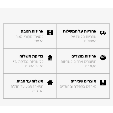
אחריות על המשלוח
אריזות הטבק
אחריות מלאה על
במארז מקורי וסגור
המשלוח
הרמטי
אריזות מוצרים
בדיקת משלוח
המוצרים ארוזים באריזות
כל אריזה נבדקת ע"י
מקוריות
מנהל החנות
מוצרים שבירים
משלוח עד הבית
נארזים בקפידה ומרופדים
המארז מגיע עד הדלת
של הבית