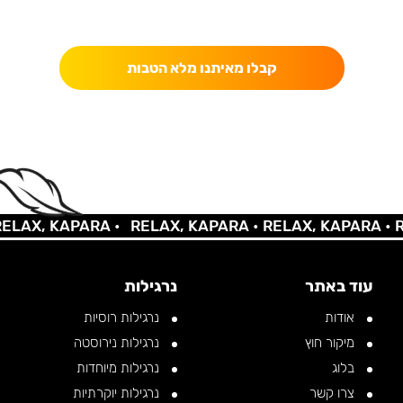
כאן מקבלים יותר — הטבות, עדכונים והפתעות בלעדיות.
קבלו מאיתנו מלא הטבות
AX, KAPARA •
RELAX, KAPARA •
RELAX, KAPARA •
REL
עוד באתר
נרגילות
אודות
נרגילות רוסיות
מיקור חוץ
נרגילות נירוסטה
בלוג
נרגילות מיוחדות
צרו קשר
נרגילות יוקרתיות