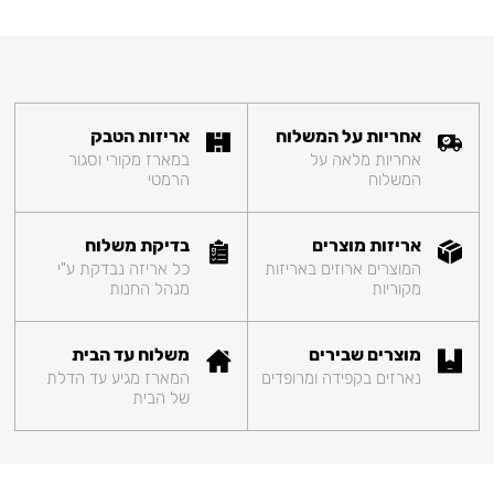
אחריות על המשלוח
אריזות הטבק
אחריות מלאה על
במארז מקורי וסגור
המשלוח
הרמטי
אריזות מוצרים
בדיקת משלוח
המוצרים ארוזים באריזות
כל אריזה נבדקת ע"י
מקוריות
מנהל החנות
מוצרים שבירים
משלוח עד הבית
נארזים בקפידה ומרופדים
המארז מגיע עד הדלת
של הבית