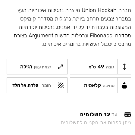
חברת Union Hookah מייצרת נרגילות איכותיות מעץ
במבחר צבעים הרחב ביותר, נרגילות מסדרה קומיקס
המעוצבות בעבודת יד על ידי אמנים, נרגילות יוקרתיות
מסדרה Fibonacci ונרגילות חדשות Argument בצורת
מחבט בייסבול העשויות בחומרים איכותיים.
49
רגילה
גובה
ס"מ
יצאת עשן
קלאסית
פלדת אל חלד
חומר
סחיבה
12 תשלומים
עד
ניתן לפרוס את הקנייה לתשלומים