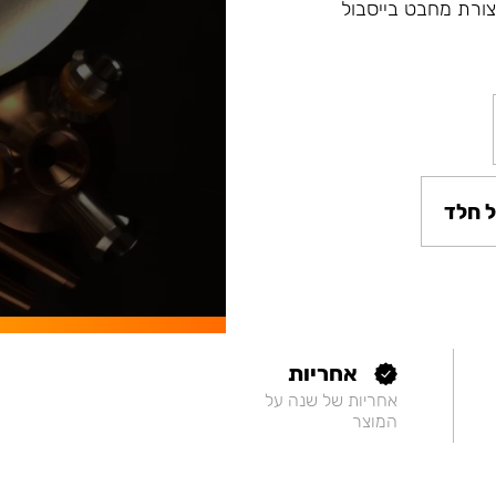
ת מסדרה Fibonacci ונרגילות חדשות Argument בצורת מחבט בייסבול
 חלד
אחריות
אחריות של שנה על
המוצר