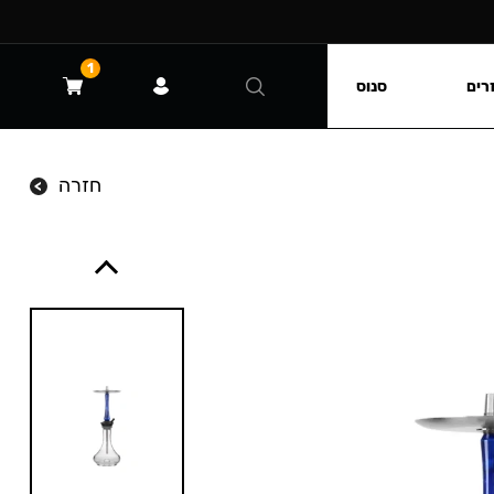
1
רים
סנוס
חזרה