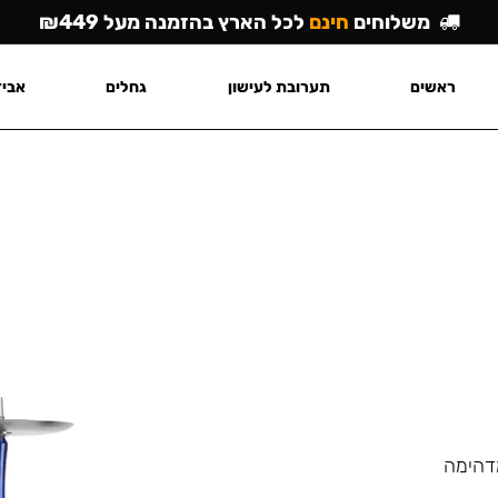
משלוחים
חינם
לכל הארץ בהזמנה מעל ₪449
ראשים
תערובת לעישון
גחלים
אביז