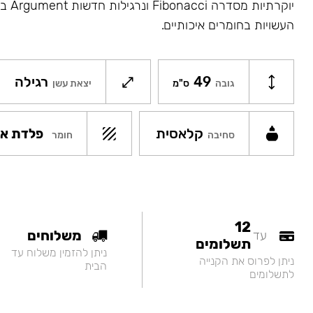
יוקרתיו
העשויות בחומרים איכותיים.
49
רגילה
גובה
ס"מ
יצאת עשן
קלאסית
פלדת אל
חומר
סחיבה
12
משלוחים
עד
תשלומים
ניתן להזמין משלוח עד
ניתן לפרוס את הקנייה
הבית
לתשלומים