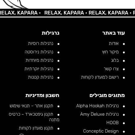
AX, KAPARA •
RELAX, KAPARA •
RELAX, KAPARA •
REL
עוד באתר
נרגילות
אודות
נרגילות רוסיות
מיקור חוץ
נרגילות נירוסטה
בלוג
נרגילות מיוחדות
צרו קשר
נרגילות יוקרתיות
רישום למועדון לקוחות
נרגילות קטנות
מתוגים מובילים
חשבון ומדיניות
נרגילות Alpha Hookah
תקנון אתר – תנאי שימוש
נרגילות Amy Deluxe
תקנון גיפטכארד – כרטיס
מתנה
HOOB
תקנון מועדון לקוחות
Conceptic Design