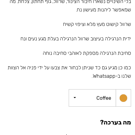
בלי השינויים נשארו חיבור הצינור, שרוול, גוף תחתון, צלחת. מה
שמאפשר ליהנות מעישון נח.
שרוול קישוט מעץ מלא וציפוי קשיח
ידית הנרגילה בעיצוב שרוול הנרגילה בעלת מגע נעים ונח
סחיבת הנרגילה מספקת לאוהבי סחיבה נוחה
כמו כן מגיע גם כד שניתן לבחור את צבעו על ידי פניה אל הצוות
שלנו ב-Whatsapp.
Coffee
מה בערכה?