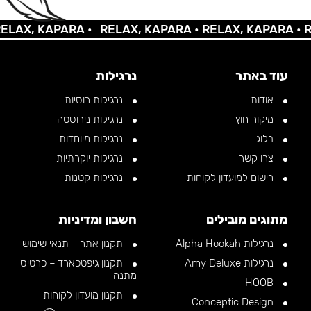
X, KAPARA •
RELAX, KAPARA •
RELAX, KAPARA •
RELA
עוד באתר
נרגילות
אודות
נרגילות רוסיות
מיקור חוץ
נרגילות נירוסטה
בלוג
נרגילות מיוחדות
צרו קשר
נרגילות יוקרתיות
רישום למועדון לקוחות
נרגילות קטנות
מתוגים מובילים
חשבון ומדיניות
נרגילות Alpha Hookah
תקנון אתר – תנאי שימוש
נרגילות Amy Deluxe
תקנון גיפטכארד – כרטיס
מתנה
HOOB
תקנון מועדון לקוחות
Conceptic Design