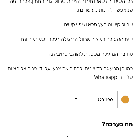
בלי השינויים נשארו חיבור הצינור, שרוול, גוף תחתון, צלחת. מה
שמאפשר ליהנות מעישון נח.
שרוול קישוט מעץ מלא וציפוי קשיח
ידית הנרגילה בעיצוב שרוול הנרגילה בעלת מגע נעים ונח
סחיבת הנרגילה מספקת לאוהבי סחיבה נוחה
כמו כן מגיע גם כד שניתן לבחור את צבעו על ידי פניה אל הצוות
שלנו ב-Whatsapp.
Coffee
מה בערכה?