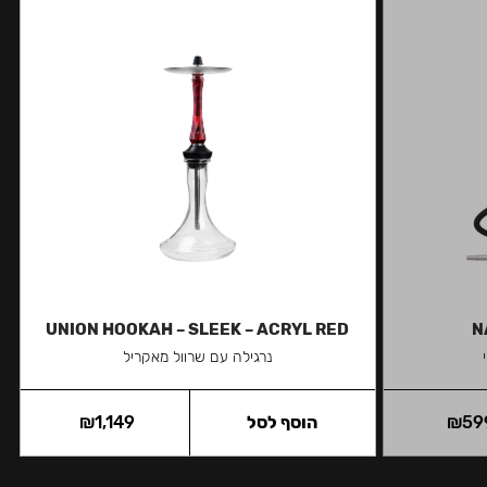
UNION HOOKAH – SLEEK – ACRYL RED
N
נרגילה עם שרוול מאקריל
59
₪
הוסף לסל
1,149
₪