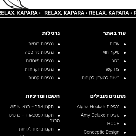
AX, KAPARA •
RELAX, KAPARA •
RELAX, KAPARA •
REL
עוד באתר
נרגילות
אודות
נרגילות רוסיות
מיקור חוץ
נרגילות נירוסטה
בלוג
נרגילות מיוחדות
צרו קשר
נרגילות יוקרתיות
רישום למועדון לקוחות
נרגילות קטנות
מתוגים מובילים
חשבון ומדיניות
נרגילות Alpha Hookah
תקנון אתר – תנאי שימוש
נרגילות Amy Deluxe
תקנון גיפטכארד – כרטיס
מתנה
HOOB
תקנון מועדון לקוחות
Conceptic Design