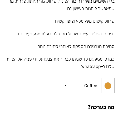
בלי השינויים נשארו חיבור הצינור, שרוול, גוף תחתון, צלחת. מה
שמאפשר ליהנות מעישון נח.
שרוול קישוט מעץ מלא וציפוי קשיח
ידית הנרגילה בעיצוב שרוול הנרגילה בעלת מגע נעים ונח
סחיבת הנרגילה מספקת לאוהבי סחיבה נוחה
כמו כן מגיע גם כד שניתן לבחור את צבעו על ידי פניה אל הצוות
שלנו ב-Whatsapp.
Coffee
מה בערכה?