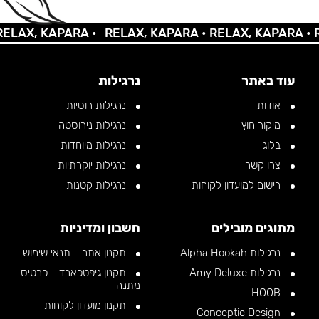
AX, KAPARA •
RELAX, KAPARA •
RELAX, KAPARA •
REL
עוד באתר
נרגילות
אודות
נרגילות רוסיות
מיקור חוץ
נרגילות נירוסטה
בלוג
נרגילות מיוחדות
צרו קשר
נרגילות יוקרתיות
רישום למועדון לקוחות
נרגילות קטנות
מתוגים מובילים
חשבון ומדיניות
נרגילות Alpha Hookah
תקנון אתר – תנאי שימוש
נרגילות Amy Deluxe
תקנון גיפטכארד – כרטיס
מתנה
HOOB
תקנון מועדון לקוחות
Conceptic Design