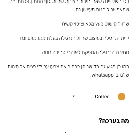
בלי השינויים נשארו חיבור הצינור, שרוול, גוף תחתון, צלחת. מה
שמאפשר ליהנות מעישון נח.
שרוול קישוט מעץ מלא וציפוי קשיח
ידית הנרגילה בעיצוב שרוול הנרגילה בעלת מגע נעים ונח
סחיבת הנרגילה מספקת לאוהבי סחיבה נוחה
כמו כן מגיע גם כד שניתן לבחור את צבעו על ידי פניה אל הצוות
שלנו ב-Whatsapp.
Coffee
מה בערכה?