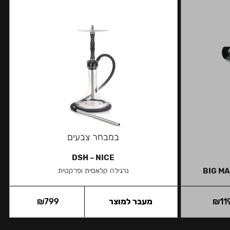
במבחר צבעים
DSH – NICE
BIG MA
נרגילה קלאסית ופרקטית
11
₪
מעבר למוצר
799
₪