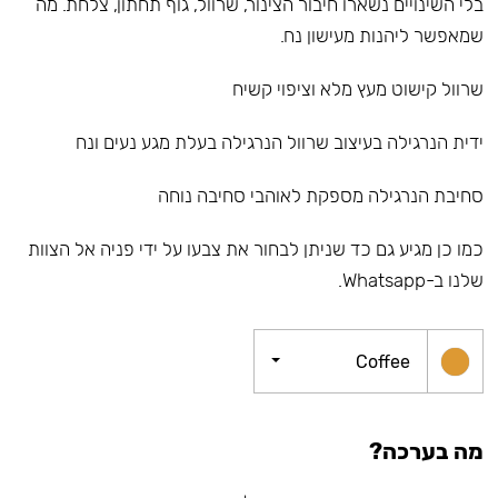
בלי השינויים נשארו חיבור הצינור, שרוול, גוף תחתון, צלחת. מה
שמאפשר ליהנות מעישון נח.
שרוול קישוט מעץ מלא וציפוי קשיח
ידית הנרגילה בעיצוב שרוול הנרגילה בעלת מגע נעים ונח
סחיבת הנרגילה מספקת לאוהבי סחיבה נוחה
כמו כן מגיע גם כד שניתן לבחור את צבעו על ידי פניה אל הצוות
שלנו ב-Whatsapp.
Coffee
מה בערכה?