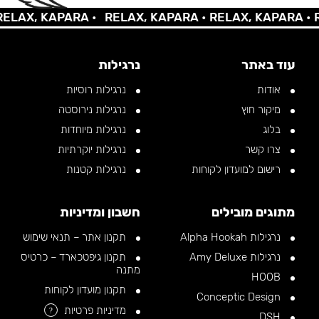
AX, KAPARA •
RELAX, KAPARA •
RELAX, KAPARA •
REL
עוד באתר
נרגילות
אודות
נרגילות רוסיות
מיקור חוץ
נרגילות נירוסטה
בלוג
נרגילות מיוחדות
צרו קשר
נרגילות יוקרתיות
רישום למועדון לקוחות
נרגילות קטנות
מתוגים מובילים
חשבון ומדיניות
נרגילות Alpha Hookah
תקנון אתר – תנאי שימוש
נרגילות Amy Deluxe
תקנון גיפטכארד – כרטיס
מתנה
HOOB
תקנון מועדון לקוחות
Conceptic Design
מדיניות פרטיות
?
DSH