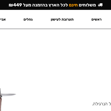
משלוחים
חינם
לכל הארץ בהזמנה מעל ₪449
ראשים
תערובת לעישון
גחלים
אביז