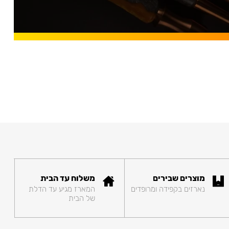
מוצרים שבירים
משלוח עד הבית
נארזים בקפידה ומרופדים
המארז מגיע עד הדלת
של הבית