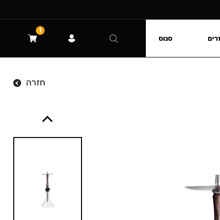
1
רים
סנוס
חזרה