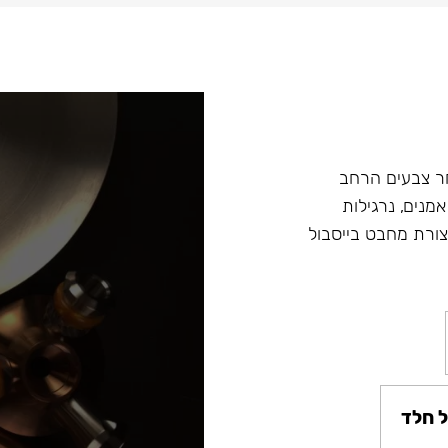
ץ במבחר צבעים הרחב
מנים, נרגילות
ת מסדרה Fibonacci ונרגילות חדשות Argument בצורת מחבט בייסבול
 חלד