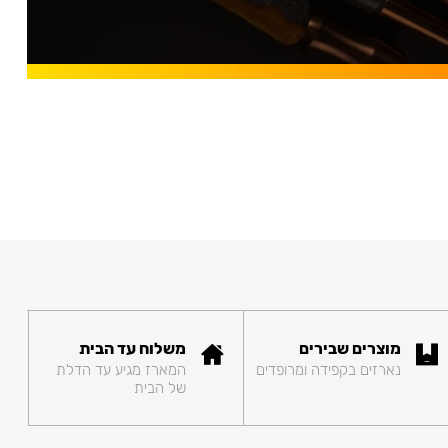
מוצרים שבירים
משלוח עד הבית
נארזים בקפידה ומרופדים
המארז מגיע עד הדלת
של הבית