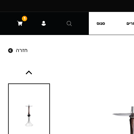
1
רים
סנוס
חזרה