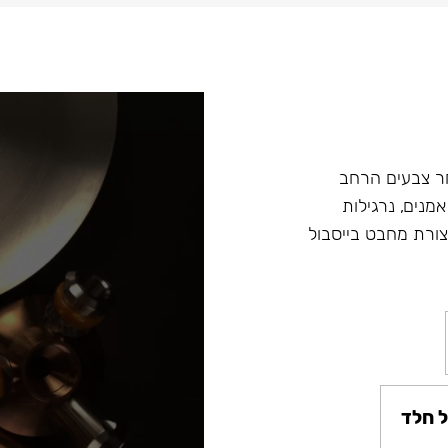
ץ במבחר צבעים הרחב
מנים, נרגילות
ת מסדרה Fibonacci ונרגילות חדשות Argument בצורת מחבט בייסבול
 חלד