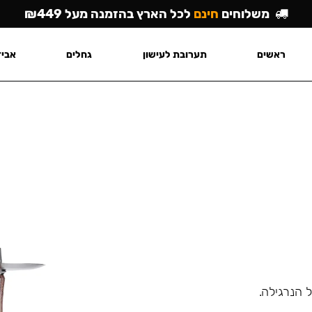
משלוחים
חינם
לכל הארץ בהזמנה מעל ₪449
ראשים
תערובת לעישון
גחלים
אביז