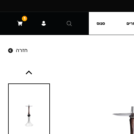
1
רים
סנוס
חזרה