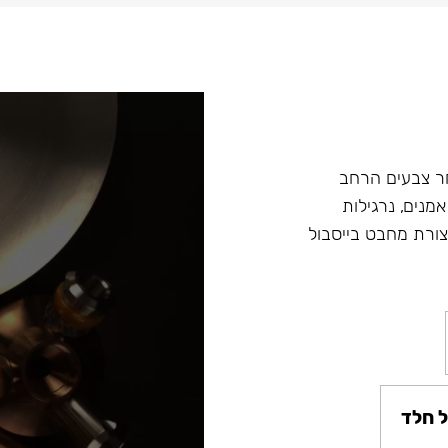
ץ במבחר צבעים הרחב
מנים, נרגילות
ת מסדרה Fibonacci ונרגילות חדשות Argument בצורת מחבט בייסבול
 חלד