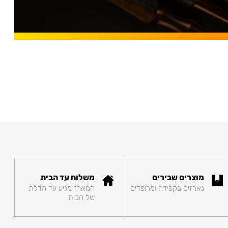
מוצרים שבירים
משלוח עד הבית
נארזים בקפידה ומרופדים
המארז מגיע עד הדלת
של הבית