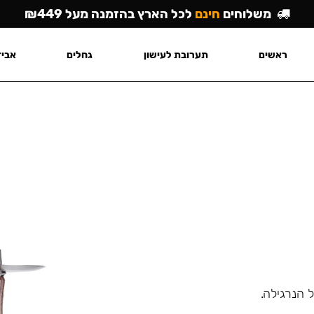
משלוחים
חינם
לכל הארץ בהזמנה מעל ₪449
ראשים
תערובת לעישון
גחלים
אביז