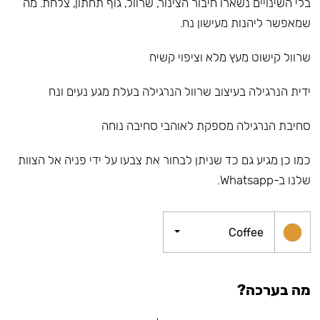
בלי השינויים נשארו חיבור הצינור, שרוול, גוף תחתון, צלחת. מה
שמאפשר ליהנות מעישון נח.
שרוול קישוט מעץ מלא וציפוי קשיח
ידית הנרגילה בעיצוב שרוול הנרגילה בעלת מגע נעים ונח
סחיבת הנרגילה מספקת לאוהבי סחיבה נוחה
כמו כן מגיע גם כד שניתן לבחור את צבעו על ידי פניה אל הצוות
שלנו ב-Whatsapp.
Coffee
מה בערכה?