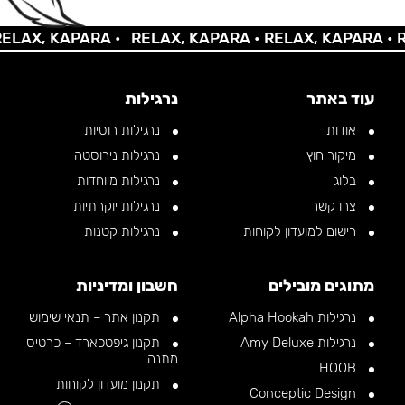
X, KAPARA •
RELAX, KAPARA •
RELAX, KAPARA •
RELA
עוד באתר
נרגילות
אודות
נרגילות רוסיות
מיקור חוץ
נרגילות נירוסטה
בלוג
נרגילות מיוחדות
צרו קשר
נרגילות יוקרתיות
רישום למועדון לקוחות
נרגילות קטנות
מתוגים מובילים
חשבון ומדיניות
נרגילות Alpha Hookah
תקנון אתר – תנאי שימוש
נרגילות Amy Deluxe
תקנון גיפטכארד – כרטיס
מתנה
HOOB
תקנון מועדון לקוחות
Conceptic Design