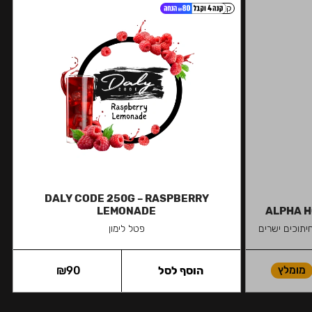
קל
DALY CODE 250G – RASPBERRY
LEMONADE
ALPHA H
חיתוכים ישרים
פטל לימון
מומלץ
הוסף לסל
90
₪