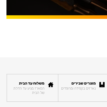
מוצרים שבירים
משלוח עד הבית
נארזים בקפידה ומרופדים
המארז מגיע עד הדלת
של הבית