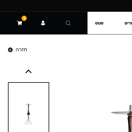
1
רים
סנוס
חזרה