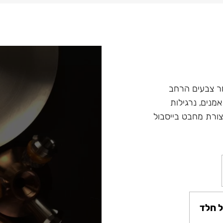
ץ במבחר צבעים הרחב
מנים, נרגילות
ת מסדרה Fibonacci ונרגילות חדשות Argument בצורת מחבט בייסבול
 חלד