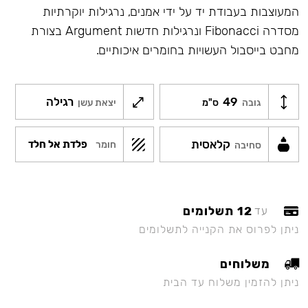
המעוצבות בעבודת יד על ידי אמנים, נרגילות יוקרתיות
מסדרה Fibonacci ונרגילות חדשות Argument בצורת
מחבט בייסבול העשויות בחומרים איכותיים.
49
רגילה
גובה
ס"מ
יצאת עשן
קלאסית
פלדת אל חלד
חומר
סחיבה
12 תשלומים
עד
ניתן לפרוס את הקנייה לתשלומים
משלוחים
ניתן להזמין משלוח עד הבית