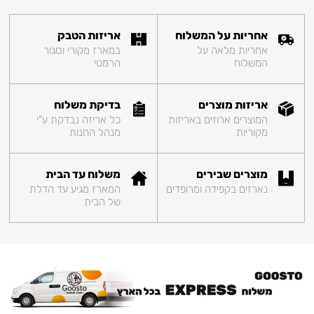
אחריות על המשלוח
אריזות הטבק
אחריות מלאה על
במארז מקורי וסגור
המשלוח
הרמטי
אריזות מוצרים
בדיקת משלוח
המוצרים ארוזים באריזות
כל אריזה נבדקת ע"י
מקוריות
מנהל החנות
מוצרים שבירים
משלוח עד הבית
נארזים בקפידה ומרופדים
המארז מגיע עד הדלת
של הבית