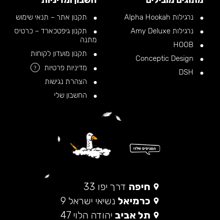
מתוגים מובילים
חשבון ומדיניות
נרגילות Alpha Hookah
תקנון אתר – תנאי שימוש
נרגילות Amy Deluxe
תקנון גיפטכארד – כרטיס
מתנה
HOOB
תקנון מועדון לקוחות
Conceptic Design
מדיניות פרטיות
?
DSH
הצהרת נגישות
החשבון שלי
חיפה
דרך יפו 33
כרמיאל
נשיאי ישראל 9
תל אביב
יהודה הלוי 47