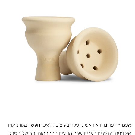
אפגרייד פורם הוא ראש נרגילה בעיצוב קלאסי העשוי מקרמיקה
איכותית. הדפנים העבים שבה מונעים התחממות יתר של הטבק