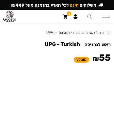
משלוחים
חינם
לכל הארץ בהזמנה מעל ₪449
1
דף הבית
\
ראשים לנרגילה
\
UPG — Turkish
UPG – Turkish
ראש לנרגילה
55
₪
מומלץ