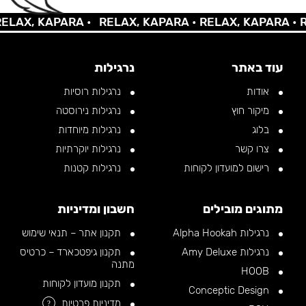
AX, KAPARA •
RELAX, KAPARA •
RELAX, KAPARA •
REL
עוד באתר
נרגילות
אודות
נרגילות רוסיות
מיקור חוץ
נרגילות נירוסטה
בלוג
נרגילות מיוחדות
צרו קשר
נרגילות יוקרתיות
רישום למועדון לקוחות
נרגילות קטנות
מתוגים מובילים
חשבון ומדיניות
נרגילות Alpha Hookah
תקנון אתר – תנאי שימוש
נרגילות Amy Deluxe
תקנון גיפטכארד – כרטיס
מתנה
HOOB
תקנון מועדון לקוחות
Conceptic Design
מדיניות פרטיות
?