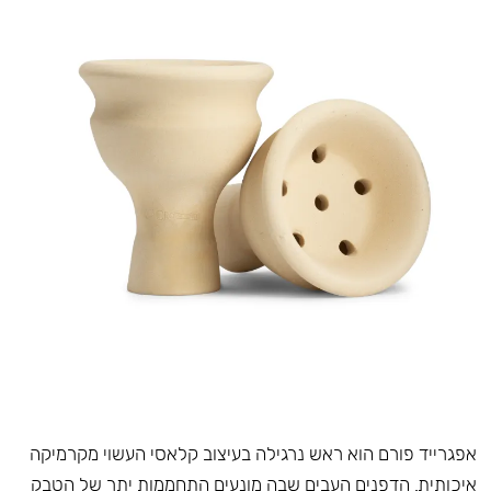
אפגרייד פורם הוא ראש נרגילה בעיצוב קלאסי העשוי מקרמיקה
איכותית. הדפנים העבים שבה מונעים התחממות יתר של הטבק