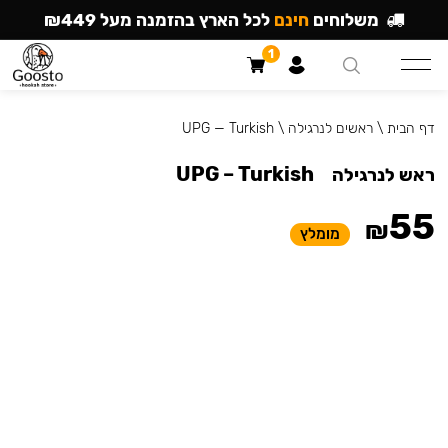
משלוחים
חינם
לכל הארץ בהזמנה מעל ₪449
1
דף הבית
\
ראשים לנרגילה
\
UPG — Turkish
UPG – Turkish
ראש לנרגילה
55
₪
מומלץ