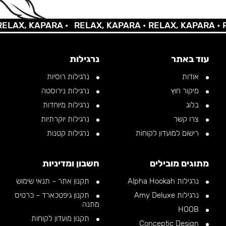
AX, KAPARA •
RELAX, KAPARA •
RELAX, KAPARA •
REL
עוד באתר
נרגילות
אודות
נרגילות רוסיות
מיקור חוץ
נרגילות נירוסטה
בלוג
נרגילות מיוחדות
צרו קשר
נרגילות יוקרתיות
רישום למועדון לקוחות
נרגילות קטנות
מתוגים מובילים
חשבון ומדיניות
נרגילות Alpha Hookah
תקנון אתר – תנאי שימוש
נרגילות Amy Deluxe
תקנון גיפטכארד – כרטיס
מתנה
HOOB
תקנון מועדון לקוחות
Conceptic Design